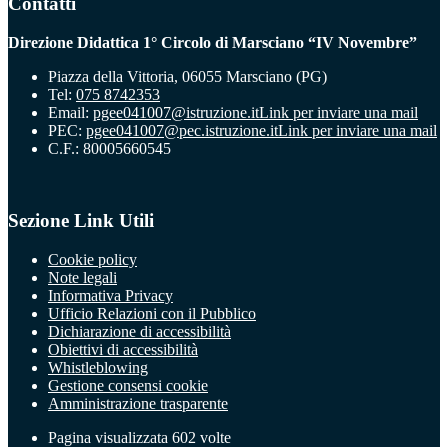
Contatti
Direzione Didattica 1° Circolo di Marsciano “IV Novembre”
Piazza della Vittoria, 06055 Marsciano (PG)
Tel:
075 8742353
Email:
pgee041007@istruzione.it
Link per inviare una mail
PEC:
pgee041007@pec.istruzione.it
Link per inviare una mail
C.F.: 80005660545
Sezione Link Utili
Cookie policy
Note legali
Informativa Privacy
Ufficio Relazioni con il Pubblico
Dichiarazione di accessibilità
Obiettivi di accessibilità
Whistleblowing
Gestione consensi cookie
Amministrazione trasparente
Pagina visualizzata
602
volte