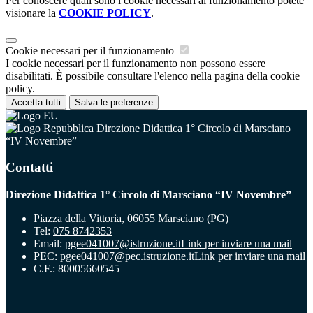
Per conoscere quali sono i cookie necessari al funzionamento potete
visionare la
COOKIE POLICY
.
Cookie necessari per il funzionamento
I cookie necessari per il funzionamento non possono essere
disabilitati. È possibile consultare l'elenco nella pagina della cookie
policy.
Accetta tutti
Salva le preferenze
Direzione Didattica 1° Circolo di Marsciano
“IV Novembre”
Contatti
Direzione Didattica 1° Circolo di Marsciano “IV Novembre”
Piazza della Vittoria, 06055 Marsciano (PG)
Tel:
075 8742353
Email:
pgee041007@istruzione.it
Link per inviare una mail
PEC:
pgee041007@pec.istruzione.it
Link per inviare una mail
C.F.: 80005660545