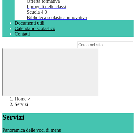
Offerta formativa
I progetti delle classi
Scuola 4.0
Biblioteca scolastica innovativa
Documenti utili
Calendario scolastico
Contatti
Campo di ricerca per le pagine del sito
Home
>
Servizi
Servizi
Panoramica delle voci di menu