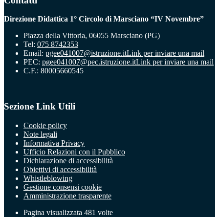
Contatti
Direzione Didattica 1° Circolo di Marsciano “IV Novembre”
Piazza della Vittoria, 06055 Marsciano (PG)
Tel:
075 8742353
Email:
pgee041007@istruzione.it
Link per inviare una mail
PEC:
pgee041007@pec.istruzione.it
Link per inviare una mail
C.F.: 80005660545
Sezione Link Utili
Cookie policy
Note legali
Informativa Privacy
Ufficio Relazioni con il Pubblico
Dichiarazione di accessibilità
Obiettivi di accessibilità
Whistleblowing
Gestione consensi cookie
Amministrazione trasparente
Pagina visualizzata
481
volte