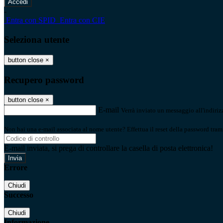
-
Entra con SPID
Entra con CIE
Seleziona utente
button close
×
Recupero password
button close
×
E-mail
Verrà inviato un messaggio all'indirizz
Non hai una e-mail associata al nome utente? Effettua il reset della password tram
E-mail inviata, si prega di controllare la casella di posta elettronica!
Errore
Chiudi
Successo
Chiudi
Informazione