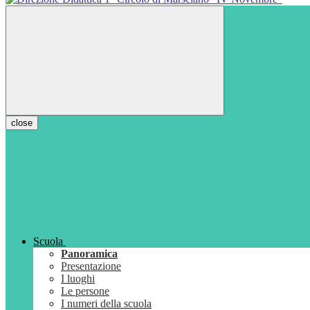
close
Scuola
Panoramica
Presentazione
I luoghi
Le persone
I numeri della scuola