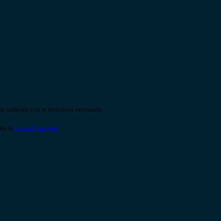
o indicato con le istruzioni necessarie.
ite la
Login Spaggiari