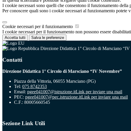
In questa schermata è possibile scegliere quali cookie consentire.
I cookie necessari sono quelli che consentono il funzionamento della pi
Per conoscere quali sono i cookie necessari al funzionamento potete v
Cookie necessari per il funzionamento
I cookie necessari per il funzionamento non possono essere disabilitati.
Accetta tutti
Salva le preferenze
Direzione Didattica 1° Circolo di Marsciano “I
Contatti
Direzione Didattica 1° Circolo di Marsciano “IV Novembre”
Piazza della Vittoria, 06055 Marsciano (PG)
Tel:
075 8742353
Email:
pgee041007@istruzione.it
Link per inviare una mail
PEC:
pgee041007@pec.istruzione.it
Link per inviare una mail
C.F.: 80005660545
Sezione Link Utili