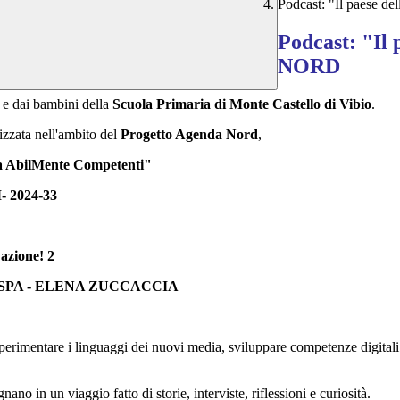
Podcast: "Il paese 
Podcast: "Il
NORD
e e dai bambini della
Scuola Primaria di Monte Castello di Vibio
.
lizzata nell'ambito del
Progetto Agenda Nord
,
la AbilMente Competenti"
 2024-33
zione! 2
ASPA - ELENA ZUCCACCIA
erimentare i linguaggi dei nuovi media, sviluppare competenze digitali e 
no in un viaggio fatto di storie, interviste, riflessioni e curiosità.