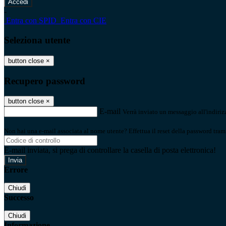
-
Entra con SPID
Entra con CIE
Seleziona utente
button close
×
Recupero password
button close
×
E-mail
Verrà inviato un messaggio all'indirizz
Non hai una e-mail associata al nome utente? Effettua il reset della password tram
E-mail inviata, si prega di controllare la casella di posta elettronica!
Errore
Chiudi
Successo
Chiudi
Informazione