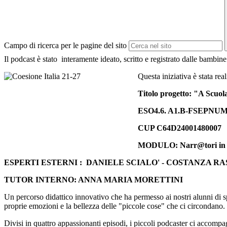
Campo di ricerca per le pagine del sito
Il podcast è stato interamente ideato, scritto e registrato dalle bambin
Questa iniziativa è stata rea
Titolo progetto: "A Scuo
ESO4.6. A1.B-FSEPNUM-
CUP C64D24001480007
MODULO: Narr@tori in a
ESPERTI ESTERNI : DANIELE SCIALO' - COSTANZA R
TUTOR INTERNO: ANNA MARIA MORETTINI
Un percorso didattico innovativo che ha permesso ai nostri alunni di sp
proprie emozioni e la bellezza delle "piccole cose" che ci circondano.
Divisi in quattro appassionanti episodi, i piccoli podcaster ci accompagna