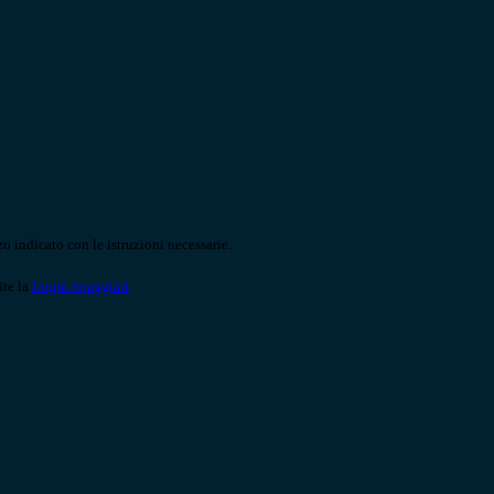
o indicato con le istruzioni necessarie.
ite la
Login Spaggiari