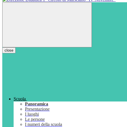
close
Scuola
Panoramica
Presentazione
I luoghi
Le persone
I numeri della scuola