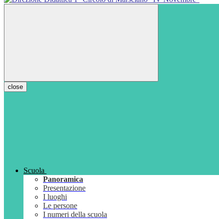
close
Scuola
Panoramica
Presentazione
I luoghi
Le persone
I numeri della scuola