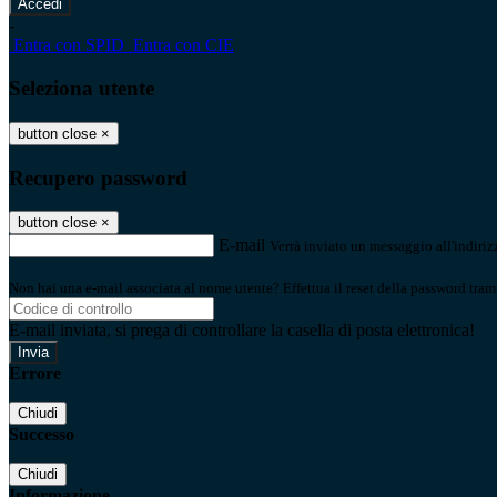
-
Entra con SPID
Entra con CIE
Seleziona utente
button close
×
Recupero password
button close
×
E-mail
Verrà inviato un messaggio all'indirizz
Non hai una e-mail associata al nome utente? Effettua il reset della password tram
E-mail inviata, si prega di controllare la casella di posta elettronica!
Errore
Chiudi
Successo
Chiudi
Informazione