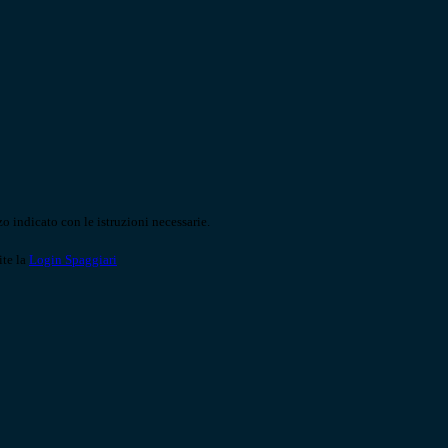
o indicato con le istruzioni necessarie.
ite la
Login Spaggiari