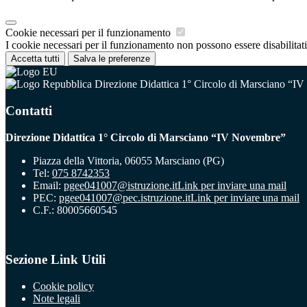
Cookie necessari per il funzionamento
I cookie necessari per il funzionamento non possono essere disabilitati.
Accetta tutti
Salva le preferenze
Direzione Didattica 1° Circolo di Marsciano “I
Contatti
Direzione Didattica 1° Circolo di Marsciano “IV Novembre”
Piazza della Vittoria, 06055 Marsciano (PG)
Tel:
075 8742353
Email:
pgee041007@istruzione.it
Link per inviare una mail
PEC:
pgee041007@pec.istruzione.it
Link per inviare una mail
C.F.: 80005660545
Sezione Link Utili
Cookie policy
Note legali