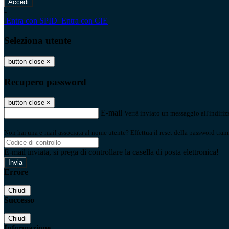
-
Entra con SPID
Entra con CIE
Seleziona utente
button close
×
Recupero password
button close
×
E-mail
Verrà inviato un messaggio all'indirizz
Non hai una e-mail associata al nome utente? Effettua il reset della password tram
E-mail inviata, si prega di controllare la casella di posta elettronica!
Errore
Chiudi
Successo
Chiudi
Informazione