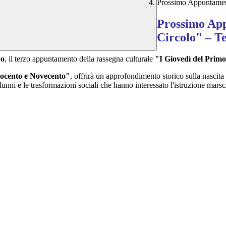
Prossimo Appuntament
Prossimo App
Circolo" – T
po
, il terzo appuntamento della rassegna culturale
"I Giovedì del Prim
tocento e Novecento"
, offrirà un approfondimento storico sulla nascita 
alunni e le trasformazioni sociali che hanno interessato l'istruzione marsc