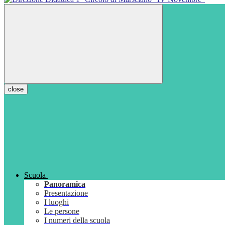
close
Scuola
Panoramica
Presentazione
I luoghi
Le persone
I numeri della scuola