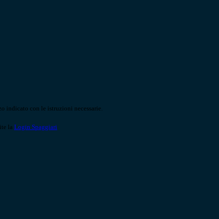
o indicato con le istruzioni necessarie.
ite la
Login Spaggiari