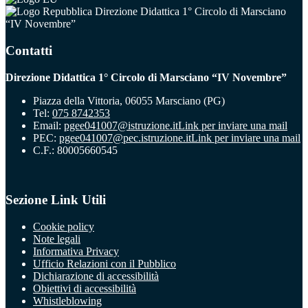
Direzione Didattica 1° Circolo di Marsciano
“IV Novembre”
Contatti
Direzione Didattica 1° Circolo di Marsciano “IV Novembre”
Piazza della Vittoria, 06055 Marsciano (PG)
Tel:
075 8742353
Email:
pgee041007@istruzione.it
Link per inviare una mail
PEC:
pgee041007@pec.istruzione.it
Link per inviare una mail
C.F.: 80005660545
Sezione Link Utili
Cookie policy
Note legali
Informativa Privacy
Ufficio Relazioni con il Pubblico
Dichiarazione di accessibilità
Obiettivi di accessibilità
Whistleblowing