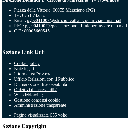
Direzione Didattica 1° Circolo di Marsciano “IV Novembre”
Piazza della Vittoria, 06055 Marsciano (PG)
Tel:
075 8742353
Email:
pgee041007@istruzione.it
Link per inviare una mail
PEC:
pgee041007@pec.istruzione.it
Link per inviare una mail
C.F.: 80005660545
Sezione Link Utili
Cookie policy
Note legali
Informativa Privacy
Ufficio Relazioni con il Pubblico
Dichiarazione di accessibilità
Obiettivi di accessibilità
Whistleblowing
Gestione consensi cookie
Amministrazione trasparente
Pagina visualizzata
655
volte
Sezione Copyright