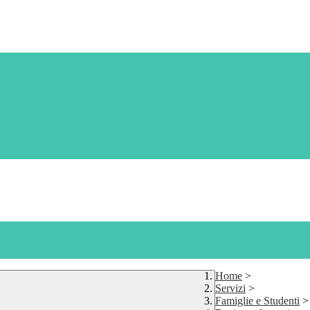
Home
>
Servizi
>
Famiglie e Studenti
>