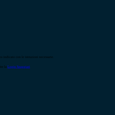
o indicato con le istruzioni necessarie.
ite la
Login Spaggiari