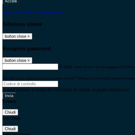
-
Entra con SPID
Entra con CIE
Seleziona utente
button close
×
Recupero password
button close
×
E-mail
Verrà inviato un messaggio all'indirizz
Non hai una e-mail associata al nome utente? Effettua il reset della password tram
E-mail inviata, si prega di controllare la casella di posta elettronica!
Errore
Chiudi
Successo
Chiudi
Informazione