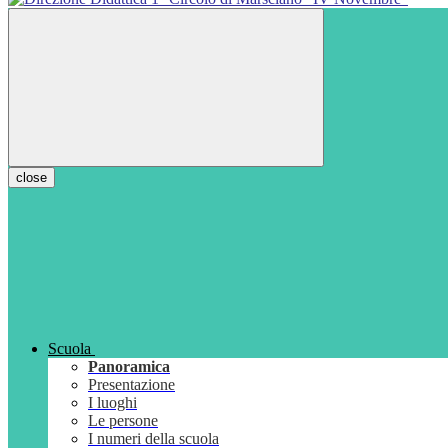
close
Scuola
Panoramica
Presentazione
I luoghi
Le persone
I numeri della scuola