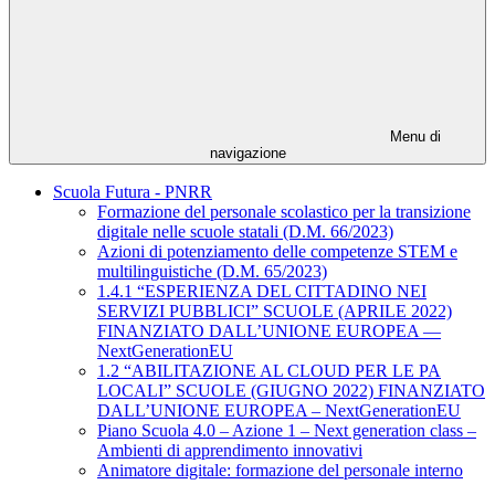
Menu di
navigazione
Scuola Futura - PNRR
Formazione del personale scolastico per la transizione
digitale nelle scuole statali (D.M. 66/2023)
Azioni di potenziamento delle competenze STEM e
multilinguistiche (D.M. 65/2023)
1.4.1 “ESPERIENZA DEL CITTADINO NEI
SERVIZI PUBBLICI” SCUOLE (APRILE 2022)
FINANZIATO DALL’UNIONE EUROPEA —
NextGenerationEU
1.2 “ABILITAZIONE AL CLOUD PER LE PA
LOCALI” SCUOLE (GIUGNO 2022) FINANZIATO
DALL’UNIONE EUROPEA – NextGenerationEU
Piano Scuola 4.0 – Azione 1 – Next generation class –
Ambienti di apprendimento innovativi
Animatore digitale: formazione del personale interno