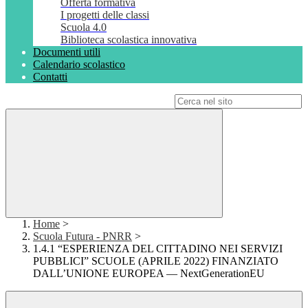
Offerta formativa
I progetti delle classi
Scuola 4.0
Biblioteca scolastica innovativa
Documenti utili
Calendario scolastico
Contatti
Campo di ricerca per le pagine del sito
Home
>
Scuola Futura - PNRR
>
1.4.1 “ESPERIENZA DEL CITTADINO NEI SERVIZI
PUBBLICI” SCUOLE (APRILE 2022) FINANZIATO
DALL’UNIONE EUROPEA — NextGenerationEU