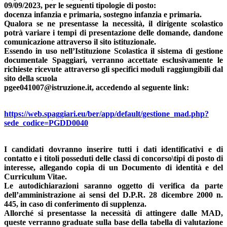
09/09/2023, per le seguenti tipologie di posto:
docenza infanzia e primaria, sostegno infanzia e primaria.
Qualora se ne presentasse la necessità, il dirigente scolastico
potrà variare i tempi di presentazione delle domande, dandone
comunicazione attraverso il sito istituzionale.
Essendo in uso nell’Istituzione Scolastica il sistema di gestione
documentale Spaggiari, verranno accettate esclusivamente le
richieste ricevute attraverso gli specifici moduli raggiungibili dal
sito della scuola
pgee041007@istruzione.it, accedendo al seguente link:
https://web.spaggiari.eu/ber/app/default/gestione_mad.php?
sede_codice=PGDD0040
I candidati dovranno inserire tutti i dati identificativi e di
contatto e i titoli posseduti delle classi di concorso\tipi di posto di
interesse, allegando copia di un Documento di identità e del
Curriculum Vitae.
Le autodichiarazioni saranno oggetto di verifica da parte
dell’amministrazione ai sensi del D.P.R. 28 dicembre 2000 n.
445, in caso di conferimento di supplenza.
Allorché si presentasse la necessità di attingere dalle MAD,
queste verranno graduate sulla base della tabella di valutazione