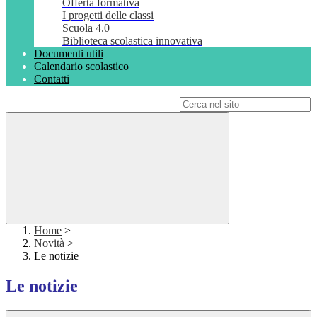
Offerta formativa
I progetti delle classi
Scuola 4.0
Biblioteca scolastica innovativa
Documenti utili
Calendario scolastico
Contatti
Campo di ricerca per le pagine del sito
Home
>
Novità
>
Le notizie
Le notizie