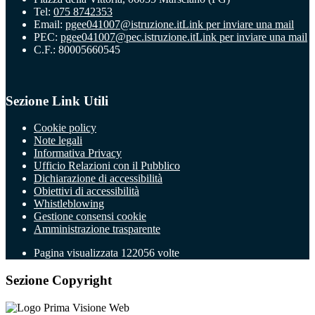
Tel:
075 8742353
Email:
pgee041007@istruzione.it
Link per inviare una mail
PEC:
pgee041007@pec.istruzione.it
Link per inviare una mail
C.F.: 80005660545
Sezione Link Utili
Cookie policy
Note legali
Informativa Privacy
Ufficio Relazioni con il Pubblico
Dichiarazione di accessibilità
Obiettivi di accessibilità
Whistleblowing
Gestione consensi cookie
Amministrazione trasparente
Pagina visualizzata
122056
volte
Sezione Copyright