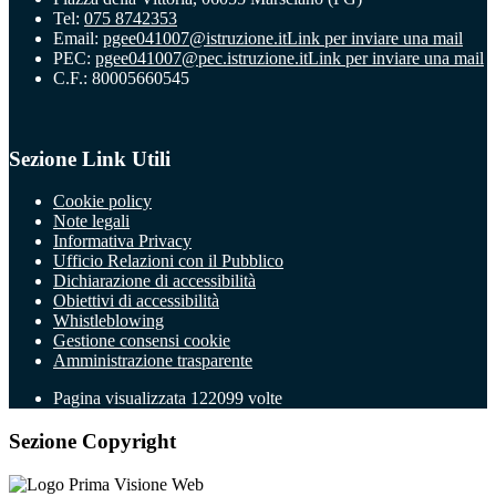
Tel:
075 8742353
Email:
pgee041007@istruzione.it
Link per inviare una mail
PEC:
pgee041007@pec.istruzione.it
Link per inviare una mail
C.F.: 80005660545
Sezione Link Utili
Cookie policy
Note legali
Informativa Privacy
Ufficio Relazioni con il Pubblico
Dichiarazione di accessibilità
Obiettivi di accessibilità
Whistleblowing
Gestione consensi cookie
Amministrazione trasparente
Pagina visualizzata
122099
volte
Sezione Copyright