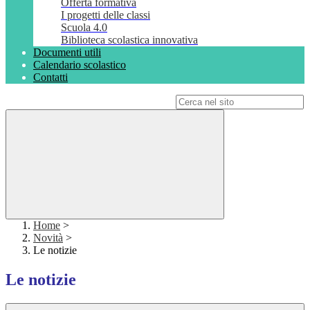
Offerta formativa
I progetti delle classi
Scuola 4.0
Biblioteca scolastica innovativa
Documenti utili
Calendario scolastico
Contatti
Campo di ricerca per le pagine del sito
Home
>
Novità
>
Le notizie
Le notizie