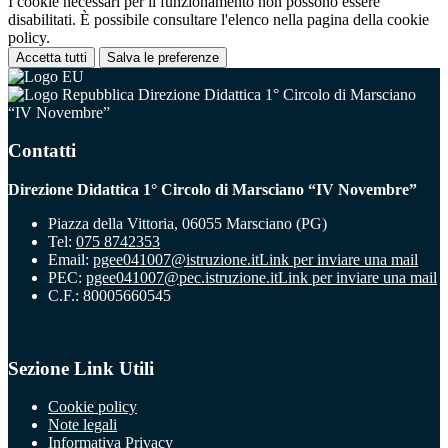
I cookie necessari per il funzionamento non possono essere
disabilitati. È possibile consultare l'elenco nella pagina della cookie
policy.
Accetta tutti
Salva le preferenze
Direzione Didattica 1° Circolo di Marsciano
“IV Novembre”
Contatti
Direzione Didattica 1° Circolo di Marsciano “IV Novembre”
Piazza della Vittoria, 06055 Marsciano (PG)
Tel:
075 8742353
Email:
pgee041007@istruzione.it
Link per inviare una mail
PEC:
pgee041007@pec.istruzione.it
Link per inviare una mail
C.F.: 80005660545
Sezione Link Utili
Cookie policy
Note legali
Informativa Privacy