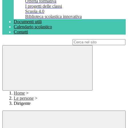
Offerta formativa
I progetti delle classi
Scuola 4.0
Biblioteca scolastica innovativa
Documenti utili
Calendario scolastico
Contatti
Campo di ricerca per le pagine del sito
Home
>
Le persone
>
Dirigente