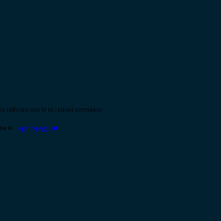
o indicato con le istruzioni necessarie.
ite la
Login Spaggiari