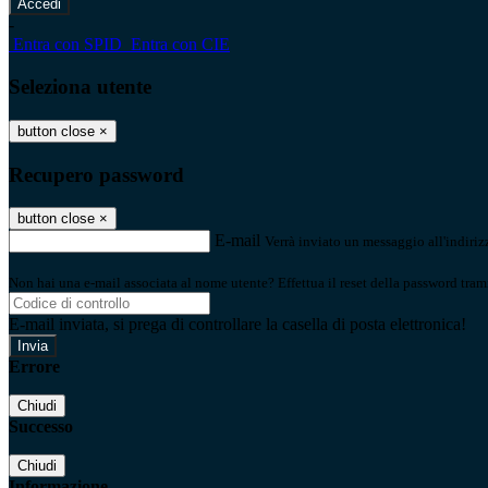
-
Entra con SPID
Entra con CIE
Seleziona utente
button close
×
Recupero password
button close
×
E-mail
Verrà inviato un messaggio all'indirizz
Non hai una e-mail associata al nome utente? Effettua il reset della password tram
E-mail inviata, si prega di controllare la casella di posta elettronica!
Errore
Chiudi
Successo
Chiudi
Informazione