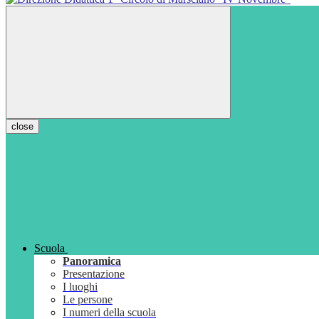
close
Scuola
Panoramica
Presentazione
I luoghi
Le persone
I numeri della scuola