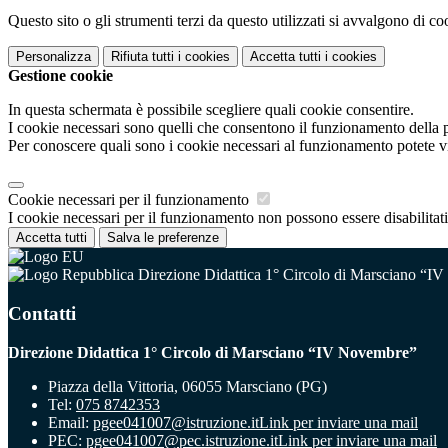
Questo sito o gli strumenti terzi da questo utilizzati si avvalgono di coo
Personalizza
Rifiuta tutti
i cookies
Accetta tutti
i cookies
Gestione cookie
In questa schermata è possibile scegliere quali cookie consentire.
I cookie necessari sono quelli che consentono il funzionamento della pi
Per conoscere quali sono i cookie necessari al funzionamento potete v
Cookie necessari per il funzionamento
I cookie necessari per il funzionamento non possono essere disabilitati.
Accetta tutti
Salva le preferenze
Direzione Didattica 1° Circolo di Marsciano “I
Contatti
Direzione Didattica 1° Circolo di Marsciano “IV Novembre”
Piazza della Vittoria, 06055 Marsciano (PG)
Tel:
075 8742353
Email:
pgee041007@istruzione.it
Link per inviare una mail
PEC:
pgee041007@pec.istruzione.it
Link per inviare una mail