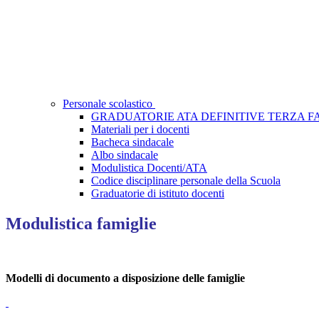
Personale scolastico
GRADUATORIE ATA DEFINITIVE TERZA FASC
Materiali per i docenti
Bacheca sindacale
Albo sindacale
Modulistica Docenti/ATA
Codice disciplinare personale della Scuola
Graduatorie di istituto docenti
Modulistica famiglie
Modelli di documento a disposizione delle famiglie