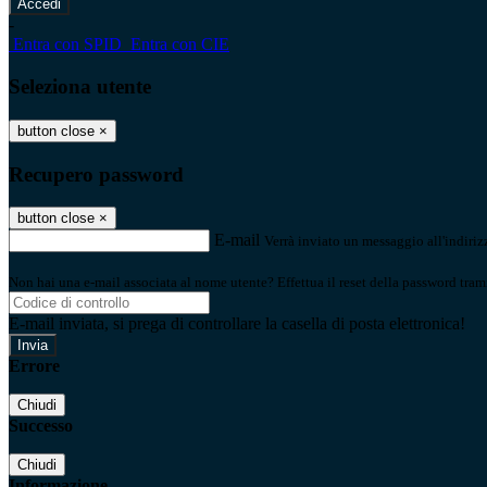
-
Entra con SPID
Entra con CIE
Seleziona utente
button close
×
Recupero password
button close
×
E-mail
Verrà inviato un messaggio all'indirizz
Non hai una e-mail associata al nome utente? Effettua il reset della password tram
E-mail inviata, si prega di controllare la casella di posta elettronica!
Errore
Chiudi
Successo
Chiudi
Informazione