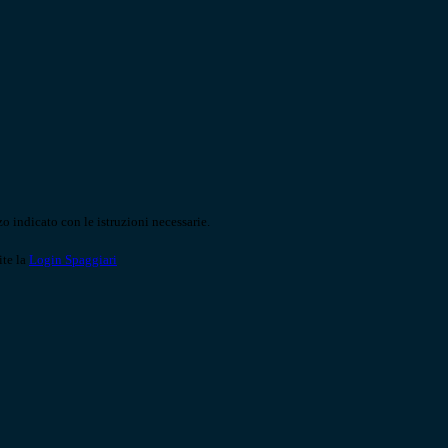
o indicato con le istruzioni necessarie.
ite la
Login Spaggiari