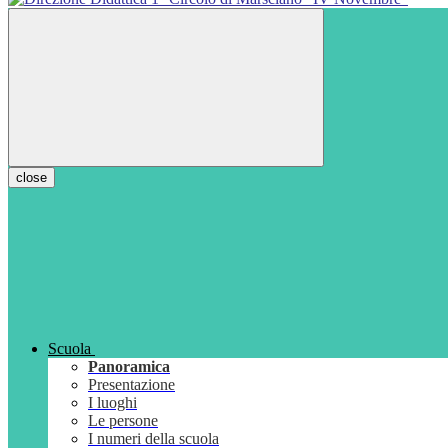
close
Scuola
Panoramica
Presentazione
I luoghi
Le persone
I numeri della scuola