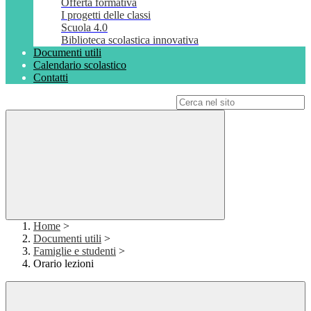
Offerta formativa
I progetti delle classi
Scuola 4.0
Biblioteca scolastica innovativa
Documenti utili
Calendario scolastico
Contatti
Campo di ricerca per le pagine del sito
Home
>
Documenti utili
>
Famiglie e studenti
>
Orario lezioni