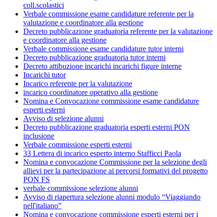
coll.scolastici
Verbale commissione esame candidature referente per la
valutazione e coordinatore alla gestione
Decreto pubblicazione graduatoria referente per la valutazione
e coordinatore alla gestione
Verbale commissione esame candidature tutor interni
Decreto pubblicazione graduatoria tutor interni
Decreto attibuzione incarichi incarichi figure interne
Incarichi tutor
Incarico referente per la valutazione
incarico coordinatore operativo alla gestione
Nomina e Convocazione commissione esame candidature
esperti esterni
Avviso di selezione alunni
Decreto pubblicazione graduatoria esperti esterni PON
inclusione
Verbale commissione esperti esterni
33 Lettera di incarico esperto interno Stafficci Paola
Nomina e convocazione Commissione per la selezione degli
allievi per la partecipazione ai percorsi formativi del progetto
PON FS
verbale commissione selezione alunni
Avviso di riapertura selezione alunni modulo “Viaggiando
nell'italiano”
Nomina e convocazione commissione esperti esterni per i