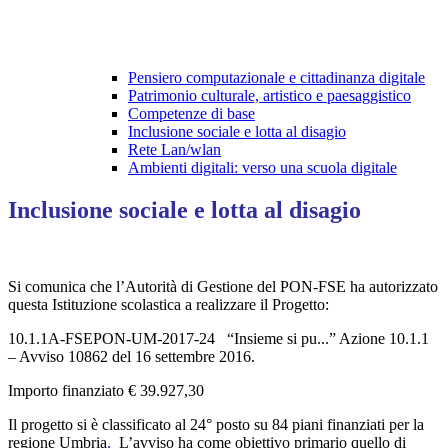
Pensiero computazionale e cittadinanza digitale
Patrimonio culturale, artistico e paesaggistico
Competenze di base
Inclusione sociale e lotta al disagio
Rete Lan/wlan
Ambienti digitali: verso una scuola digitale
Inclusione sociale e lotta al disagio
Si comunica che l’Autorità di Gestione del PON-FSE ha autorizzato
questa Istituzione scolastica a realizzare il Progetto:
10.1.1A-FSEPON-UM-2017-24 “Insieme si pu...”
Azione 10.1.1
– Avviso 10862 del 16 settembre 2016.
Importo finanziato € 39.927,30
Il progetto si è classificato al 24° posto su 84 piani finanziati per la
regione Umbria
.
L’avviso ha come obiettivo primario quello di