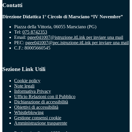
Contatti
Direzione Didattica 1° Circolo di Marsciano “IV Novembre”
Piazza della Vittoria, 06055 Marsciano (PG)
Tel:
075 8742353
Email:
pgee041007@istruzione.it
Link per inviare una mail
PEC:
pgee041007@pec.istruzione.it
Link per inviare una mail
C.F.: 80005660545
Sezione Link Utili
Cookie policy
Note legali
Informativa Privacy
Ufficio Relazioni con il Pubblico
Dichiarazione di accessibilità
Obiettivi di accessibilità
Whistleblowing
Gestione consensi cookie
Amministrazione trasparente