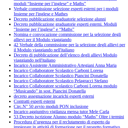
moduli “Insieme per l’inglese” e Maths”
Verbale commissione selezione esperti esterni per i moduli
Insieme per l'inglese e Mathes
Decreto pubblicazione graduatorie selezione alunni
Decreto pubblicazione graduatorie esperti esterni. Moduli
“Insieme per l’inglese” e “Maths”
Nomina e convocazione commissione per la selezione degli
allievi per il Modulo viaggiando
42 Verbale della commissione per la selezione degli allievi per
il Modulo viaggiando nell'italiano
Decreto di pubblicazione dell’elenco degli allievi Modulo
viaggiando nell'italiano
Incarico Assistente Amministrativo Artegiani Anna Maria
Incarico Collaboratore Scolastico Carboni Lorena
Incarico Collaboratore Scolastico Piancini Donatella
Incarico Collaboratore Scolastico Pelagracci Stefano
Incarico Collaboratore scolastico Carboni Lorena modulo
“Musicando” in sost. Piancini Donatella
decreto assegnazione incarichi esperti esterni
Contratti esperti esterni
Circ.N° 50 avvio moduli PON inclusione
Incarico aggiuntivo vigilanza mensa tutor Mele Carla
53 Decreto iscrizione Alunno modulo “Maths” Oltre i termini
Procedura d’urgenza per il reclutamento di esperto da
impiegare in attività di formazione per il progetto formativo