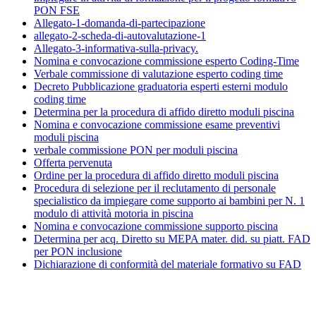
PON FSE
Allegato-1-domanda-di-partecipazione
allegato-2-scheda-di-autovalutazione-1
Allegato-3-informativa-sulla-privacy.
Nomina e convocazione commissione esperto Coding-Time
Verbale commissione di valutazione esperto coding time
Decreto Pubblicazione graduatoria esperti esterni modulo
coding time
Determina per la procedura di affido diretto moduli piscina
Nomina e convocazione commissione esame preventivi
moduli piscina
verbale commissione PON per moduli piscina
Offerta pervenuta
Ordine per la procedura di affido diretto moduli piscina
Procedura di selezione per il reclutamento di personale
specialistico da impiegare come supporto ai bambini per N. 1
modulo di attività motoria in piscina
Nomina e convocazione commissione supporto piscina
Determina per acq. Diretto su MEPA mater. did. su piatt. FAD
per PON inclusione
Dichiarazione di conformità del materiale formativo su FAD