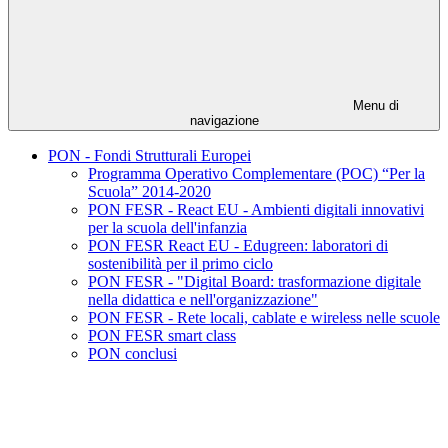
Menu di
navigazione
PON - Fondi Strutturali Europei
Programma Operativo Complementare (POC) “Per la
Scuola” 2014-2020
PON FESR - React EU - Ambienti digitali innovativi
per la scuola dell'infanzia
PON FESR React EU - Edugreen: laboratori di
sostenibilità per il primo ciclo
PON FESR - "Digital Board: trasformazione digitale
nella didattica e nell'organizzazione"
PON FESR - Rete locali, cablate e wireless nelle scuole
PON FESR smart class
PON conclusi