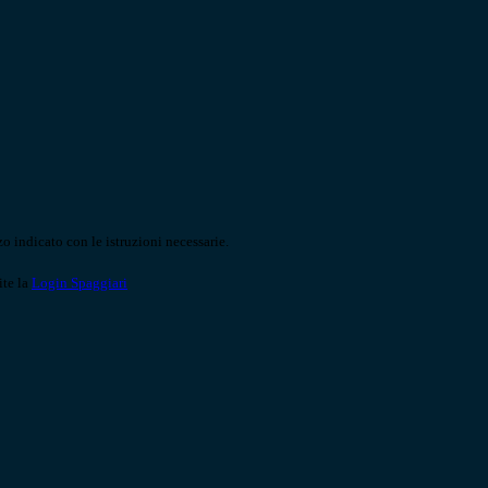
o indicato con le istruzioni necessarie.
ite la
Login Spaggiari