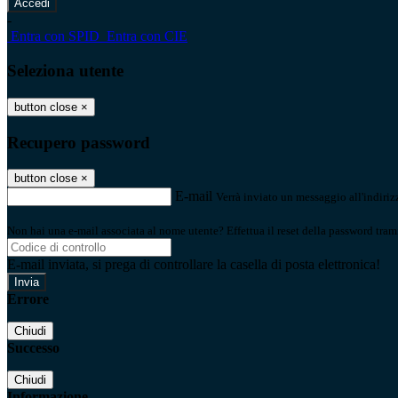
-
Entra con SPID
Entra con CIE
Seleziona utente
button close
×
Recupero password
button close
×
E-mail
Verrà inviato un messaggio all'indirizz
Non hai una e-mail associata al nome utente? Effettua il reset della password tram
E-mail inviata, si prega di controllare la casella di posta elettronica!
Errore
Chiudi
Successo
Chiudi
Informazione