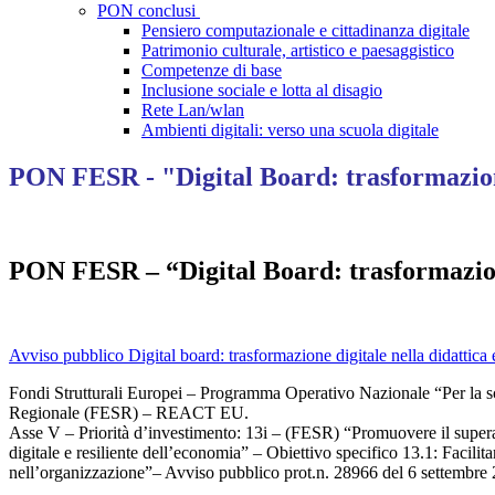
PON conclusi
Pensiero computazionale e cittadinanza digitale
Patrimonio culturale, artistico e paesaggistico
Competenze di base
Inclusione sociale e lotta al disagio
Rete Lan/wlan
Ambienti digitali: verso una scuola digitale
PON FESR - "Digital Board: trasformazione
PON FESR – “Digital Board: trasformazione
Avviso pubblico Digital board: trasformazione digitale nella didattica
Fondi Strutturali Europei – Programma Operativo Nazionale “Per la sc
Regionale (FESR) – REACT EU.
Asse V – Priorità d’investimento: 13i – (FESR) “Promuovere il superam
digitale e resiliente dell’economia” – Obiettivo specifico 13.1: Facilit
nell’organizzazione”– Avviso pubblico prot.n. 28966 del 6 settembre 20