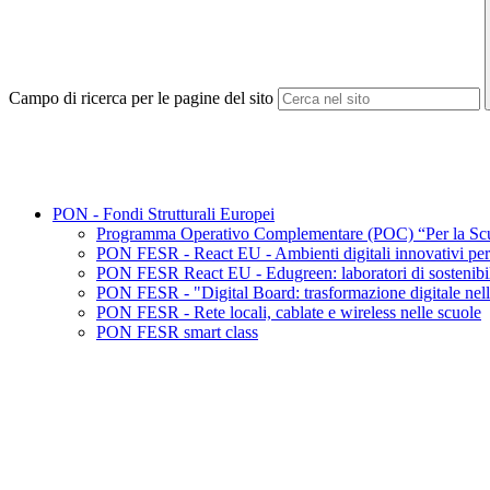
Campo di ricerca per le pagine del sito
PON - Fondi Strutturali Europei
Programma Operativo Complementare (POC) “Per la Sc
PON FESR - React EU - Ambienti digitali innovativi per l
PON FESR React EU - Edugreen: laboratori di sostenibili
PON FESR - "Digital Board: trasformazione digitale nella
PON FESR - Rete locali, cablate e wireless nelle scuole
PON FESR smart class