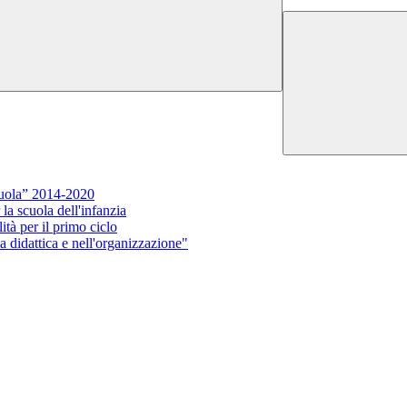
uola” 2014-2020
a scuola dell'infanzia
tà per il primo ciclo
 didattica e nell'organizzazione"