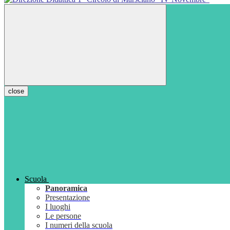
close
Scuola
Panoramica
Presentazione
I luoghi
Le persone
I numeri della scuola