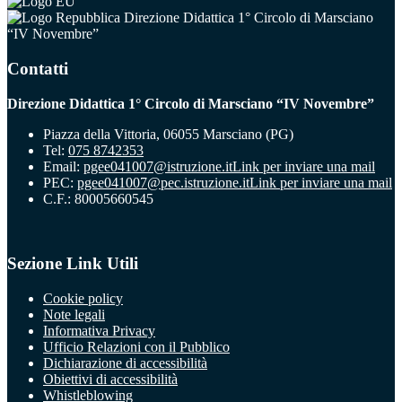
Direzione Didattica 1° Circolo di Marsciano
“IV Novembre”
Contatti
Direzione Didattica 1° Circolo di Marsciano “IV Novembre”
Piazza della Vittoria, 06055 Marsciano (PG)
Tel:
075 8742353
Email:
pgee041007@istruzione.it
Link per inviare una mail
PEC:
pgee041007@pec.istruzione.it
Link per inviare una mail
C.F.: 80005660545
Sezione Link Utili
Cookie policy
Note legali
Informativa Privacy
Ufficio Relazioni con il Pubblico
Dichiarazione di accessibilità
Obiettivi di accessibilità
Whistleblowing