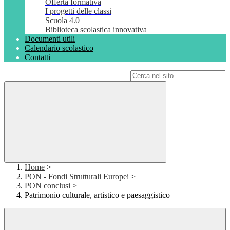
Offerta formativa
I progetti delle classi
Scuola 4.0
Biblioteca scolastica innovativa
Documenti utili
Calendario scolastico
Contatti
Campo di ricerca per le pagine del sito
Home
>
PON - Fondi Strutturali Europei
>
PON conclusi
>
Patrimonio culturale, artistico e paesaggistico