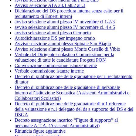
Avviso selezione ATA all.1 all.2 all.3
Dichiarazione del DS procedura interna senza esito per il
reclutamento di Esperti interni
avviso selezione alunni plesso IV novembre cl 1-2-3
avviso selezione alunni plesso IV novembre cl. 4 e 5
avviso selezione alunni plesso Cerqueto
Autodichiarazione DS per impegno orario
Avviso selezione alunni plesso Spina e San Biagio
Avviso selezione alunni plesso Monte Castello di Vibio
Verbale del Dirigente scolastico Commissione per la
valutazione di tutte le candidature Progetti PON
Convocazione commissione istanze interne
Verbale commissione istanze interne
Decreto di pubblicazione delle graduatorie per il reclutamento
di tutor
Decreto di pubblicazione delle graduatorie di personale
interno all’Istituzione Scolastica (Assistenti Amministrativi e
Collaboratori Scolastici)
Decreto di pubblicazione delle graduatorie di n.1 referente
della valutazione e n.1 delegato del ds a supporto del DS e del
DSGA
Decreto assegnazione incarico “Figure di supporto” al
personale A.T.A. (Assistenti Amministrativi)
Rinuncia figure aggiuntive