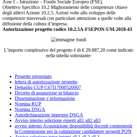
Asse I – Istruzione – Fondo Sociale Europeo (FSE).
Obiettivo Specifico 10.2 Miglioramento delle competenze chiave
degli allievi Azione 10.2.5. Azioni volte allo sviluppo delle
competenze trasversali con particolare attenzione a quelle volte alla
diffusione della cultura d’impresa.
Autorizzazione progetto codice 10.2.5A-FSEPON-UM-2018-43
L’importo complessivo del progetto è di € 29.887,20 come indicato
nella tabella sottostante:
Progetto presentato
lettera di autorizzazione progetto
Dettaglio CUP C67I17000520007
Decreto di assunzione in bilancio
Disseminazione e informazione
Nomina RUP
Nomina DSGA
Autodichiarazione impegno DSGA
Avviso interno selezione esperti all1 all2 all3
avviso interno Acquisizione disponibilità docenti componenti
la Commissione per la valutazione candidature progetti PON
Avviso selezione tutor interni all.1 all.2 all.3