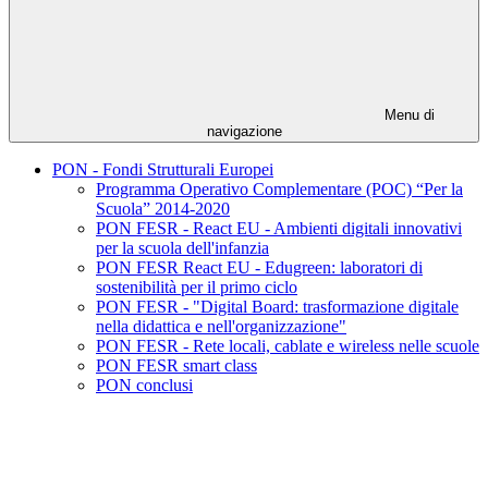
Menu di
navigazione
PON - Fondi Strutturali Europei
Programma Operativo Complementare (POC) “Per la
Scuola” 2014-2020
PON FESR - React EU - Ambienti digitali innovativi
per la scuola dell'infanzia
PON FESR React EU - Edugreen: laboratori di
sostenibilità per il primo ciclo
PON FESR - "Digital Board: trasformazione digitale
nella didattica e nell'organizzazione"
PON FESR - Rete locali, cablate e wireless nelle scuole
PON FESR smart class
PON conclusi