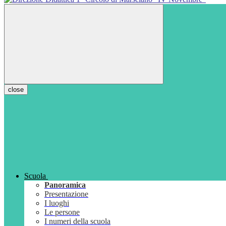
close
Scuola
Panoramica
Presentazione
I luoghi
Le persone
I numeri della scuola