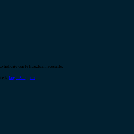
o indicato con le istruzioni necessarie.
ite la
Login Spaggiari