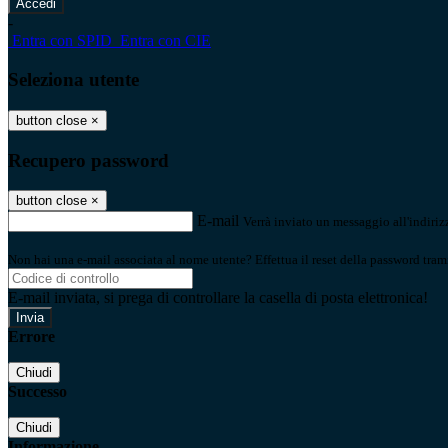
-
Entra con SPID
Entra con CIE
Seleziona utente
button close
×
Recupero password
button close
×
E-mail
Verrà inviato un messaggio all'indirizz
Non hai una e-mail associata al nome utente? Effettua il reset della password tram
E-mail inviata, si prega di controllare la casella di posta elettronica!
Errore
Chiudi
Successo
Chiudi
Informazione